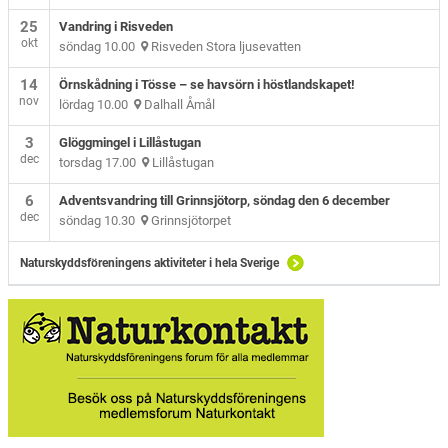
25
Vandring i Risveden
okt
söndag 10.00
Risveden Stora ljusevatten
14
Örnskådning i Tösse – se havsörn i höstlandskapet!
nov
lördag 10.00
Dalhall Åmål
3
Glöggmingel i Lillåstugan
dec
torsdag 17.00
Lillåstugan
6
Adventsvandring till Grinnsjötorp, söndag den 6 december
dec
söndag 10.30
Grinnsjötorpet
Naturskyddsföreningens aktiviteter i hela Sverige