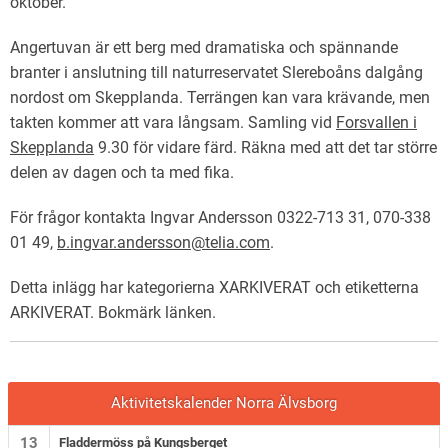
oktober.
Angertuvan är ett berg med dramatiska och spännande
branter i anslutning till naturreservatet Slereboåns dalgång
nordost om Skepplanda. Terrängen kan vara krävande, men
takten kommer att vara långsam. Samling vid
Forsvallen i
Skepplanda
9.30 för vidare färd. Räkna med att det tar större
delen av dagen och ta med fika.
För frågor kontakta Ingvar Andersson 0322-713 31, 070-338
01 49,
b.ingvar.andersson@telia.com
.
Detta inlägg har kategorierna
XARKIVERAT
och etiketterna
ARKIVERAT
. Bokmärk
länken
.
Aktivitetskalender Norra Älvsborg
13
Fladdermöss på Kungsberget