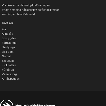
Via länkar på Naturskyddsföreningen
Västs hemsida nås enkelt vidstående kretsar
som ingår i länsförbundet
Kretsar
Ale
Alingsås
Edsbygden
Färgelanda
Herrljunga
Lilla Edet
Nordal
Skogsdal
Trollhättan
Vårgårda
Vänersborg
Åmålsbygden