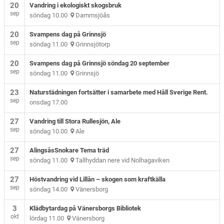
20
Vandring i ekologiskt skogsbruk
sep
söndag 10.00
Dammsjöås
20
Svampens dag på Grinnsjö
sep
söndag 11.00
Grinnsjötorp
20
Svampens dag på Grinnsjö söndag 20 september
sep
söndag 11.00
Grinnsjö
23
Naturstädningen fortsätter i samarbete med Håll Sverige Rent.
sep
onsdag 17.00
27
Vandring till Stora Rullesjön, Ale
sep
söndag 10.00
Ale
27
AlingsåsSnokare Tema träd
sep
söndag 11.00
Tallhyddan nere vid Nolhagaviken
27
Höstvandring vid Lillån – skogen som kraftkälla
sep
söndag 14.00
Vänersborg
3
Klädbytardag på Vänersborgs Bibliotek
okt
lördag 11.00
Vänersborg