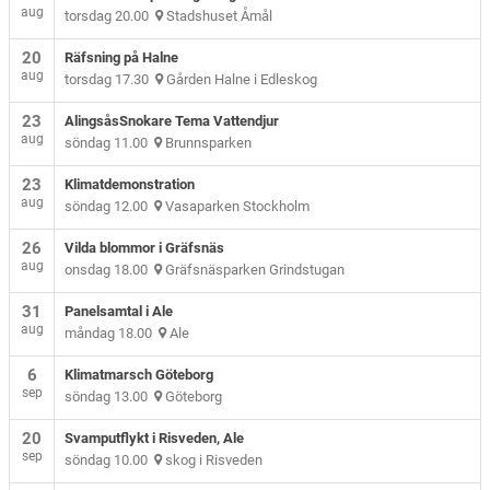
aug
torsdag 20.00
Stadshuset Åmål
20
Räfsning på Halne
aug
torsdag 17.30
Gården Halne i Edleskog
23
AlingsåsSnokare Tema Vattendjur
aug
söndag 11.00
Brunnsparken
23
Klimatdemonstration
aug
söndag 12.00
Vasaparken Stockholm
26
Vilda blommor i Gräfsnäs
aug
onsdag 18.00
Gräfsnäsparken Grindstugan
31
Panelsamtal i Ale
aug
måndag 18.00
Ale
6
Klimatmarsch Göteborg
sep
söndag 13.00
Göteborg
20
Svamputflykt i Risveden, Ale
sep
söndag 10.00
skog i Risveden