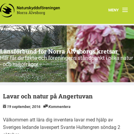
MENY
Hem
SKOGSSIDAN
Länsförbund för Norra Älvsborgs kretsar
Aktuellt NiNÄ
Här får du fakta och föreningens ståndpunkt i olika natur
- och miljöfrågor
Aktiviteter NiNÄ
Om oss
Lavar och natur på Angertuvan
19 september, 2016
Kommentera
Välkommen att lära dig inventera lavar med hjälp av
Sveriges ledande lavexpert Svante Hultengren söndag 2